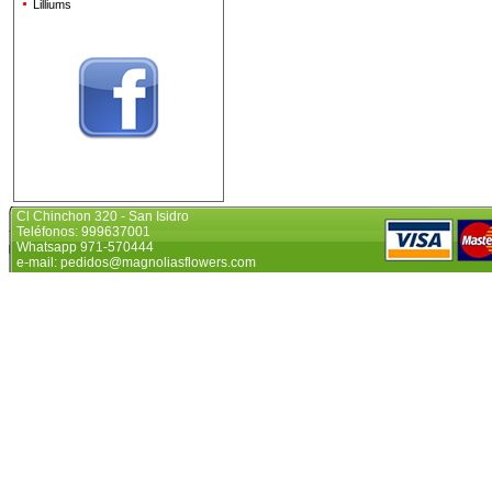
Lilliums
Cl Chinchon 320 - San Isidro
Teléfonos: 999637001
Whatsapp 971-570444
e-mail: pedidos@magnoliasflowers.com