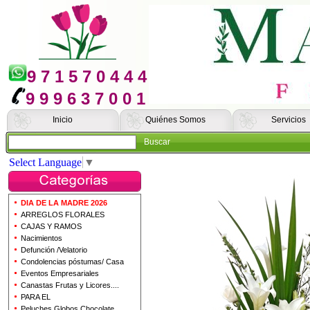
9 7 1 5 7 0 4 4 4
9 9 9 6 3 7 0 0 1
Inicio
Quiénes Somos
Servicios
Buscar
Select Language
▼
DIA DE LA MADRE 2026
ARREGLOS FLORALES
CAJAS Y RAMOS
Nacimientos
Defunción /Velatorio
Condolencias póstumas/ Casa
Eventos Empresariales
Canastas Frutas y Licores....
PARA EL
Peluches Globos Chocolate