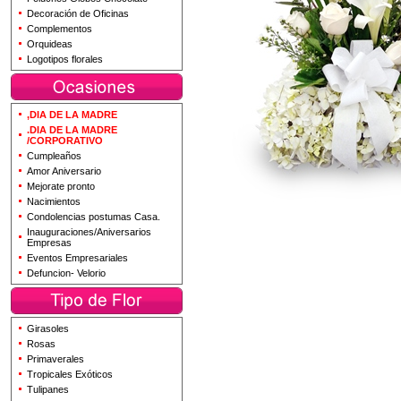
Decoración de Oficinas
Complementos
Orquideas
Logotipos florales
,DIA DE LA MADRE
.DIA DE LA MADRE
/CORPORATIVO
Cumpleaños
Amor Aniversario
Mejorate pronto
Nacimientos
Condolencias postumas Casa.
Inauguraciones/Aniversarios
Empresas
Eventos Empresariales
Defuncion- Velorio
Girasoles
Rosas
Primaverales
Tropicales Exóticos
Tulipanes