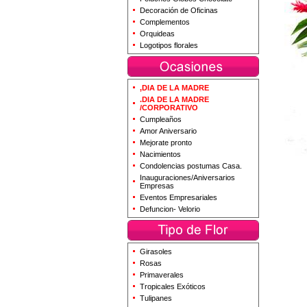
Decoración de Oficinas
Complementos
Orquideas
Logotipos florales
,DIA DE LA MADRE
.DIA DE LA MADRE
/CORPORATIVO
Cumpleaños
Amor Aniversario
Mejorate pronto
Nacimientos
Condolencias postumas Casa.
Inauguraciones/Aniversarios
Empresas
Eventos Empresariales
Defuncion- Velorio
Girasoles
Rosas
Primaverales
Tropicales Exóticos
Tulipanes