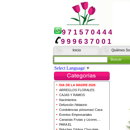
9 7 1 5 7 0 4 4 4
9 9 9 6 3 7 0 0 1
Inicio
Quiénes S
Buscar
Select Language
▼
DIA DE LA MADRE 2026
ARREGLOS FLORALES
CAJAS Y RAMOS
Nacimientos
Defunción /Velatorio
Condolencias póstumas/ Casa
Eventos Empresariales
Canastas Frutas y Licores....
PARA EL
Peluches Globos Chocolate