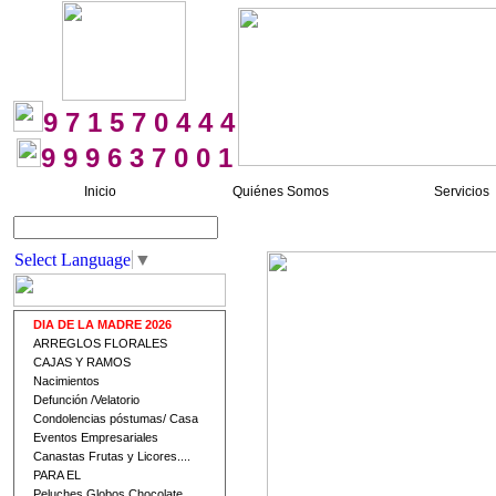
9 7 1 5 7 0 4 4 4
9 9 9 6 3 7 0 0 1
Inicio
Quiénes Somos
Servicios
Buscar
Select Language
▼
DIA DE LA MADRE 2026
ARREGLOS FLORALES
CAJAS Y RAMOS
Nacimientos
Defunción /Velatorio
Condolencias póstumas/ Casa
Eventos Empresariales
Canastas Frutas y Licores....
PARA EL
Peluches Globos Chocolate