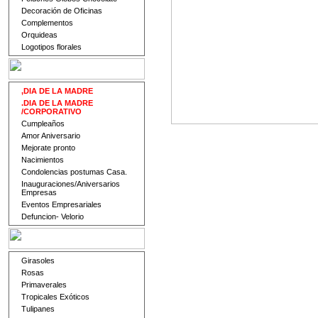
Decoración de Oficinas
Complementos
Orquideas
Logotipos florales
,DIA DE LA MADRE
.DIA DE LA MADRE
/CORPORATIVO
Cumpleaños
Amor Aniversario
Mejorate pronto
Nacimientos
Condolencias postumas Casa.
Inauguraciones/Aniversarios
Empresas
Eventos Empresariales
Defuncion- Velorio
Girasoles
Rosas
Primaverales
Tropicales Exóticos
Tulipanes