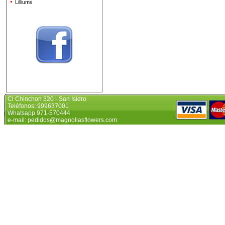
Lilliums
Cl Chinchon 320 - San Isidro
Teléfonos: 999637001
Whatsapp 971-570444
e-mail: pedidos@magnoliasflowers.com