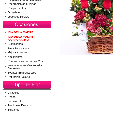
Decoración de Oficinas
Complementos
Orquideas
Logotipos florales
,DIA DE LA MADRE
.DIA DE LA MADRE
/CORPORATIVO
Cumpleaños
Amor Aniversario
Mejorate pronto
Nacimientos
Condolencias postumas Casa.
Inauguraciones/Aniversarios
Empresas
Eventos Empresariales
Defuncion- Velorio
Girasoles
Rosas
Primaverales
Tropicales Exóticos
Tulipanes