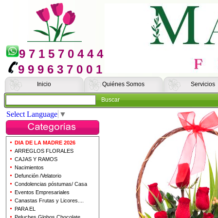
9 7 1 5 7 0 4 4 4
9 9 9 6 3 7 0 0 1
Inicio
Quiénes Somos
Servicios
Buscar
Select Language
▼
DIA DE LA MADRE 2026
ARREGLOS FLORALES
CAJAS Y RAMOS
Nacimientos
Defunción /Velatorio
Condolencias póstumas/ Casa
Eventos Empresariales
Canastas Frutas y Licores....
PARA EL
Peluches Globos Chocolate