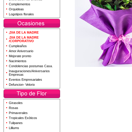
Complementos
Orquideas
Logotipos florales
,DIA DE LA MADRE
.DIA DE LA MADRE
/CORPORATIVO
Cumpleaños
Amor Aniversario
Mejorate pronto
Nacimientos
Condolencias postumas Casa.
Inauguraciones/Aniversarios
Empresas
Eventos Empresariales
Defuncion- Velorio
Girasoles
Rosas
Primaverales
Tropicales Exóticos
Tulipanes
Lilliums