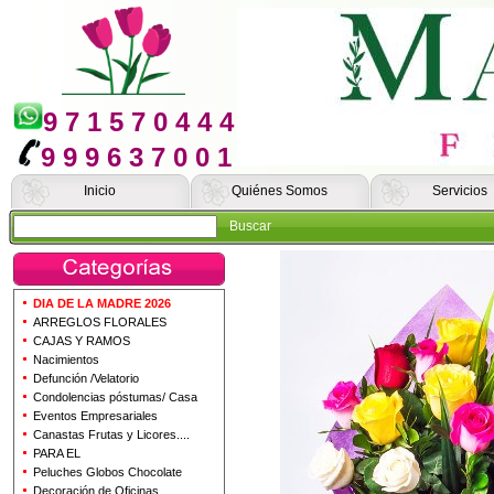
9 7 1 5 7 0 4 4 4
9 9 9 6 3 7 0 0 1
Inicio
Quiénes Somos
Servicios
Buscar
DIA DE LA MADRE 2026
ARREGLOS FLORALES
CAJAS Y RAMOS
Nacimientos
Defunción /Velatorio
Condolencias póstumas/ Casa
Eventos Empresariales
Canastas Frutas y Licores....
PARA EL
Peluches Globos Chocolate
Decoración de Oficinas