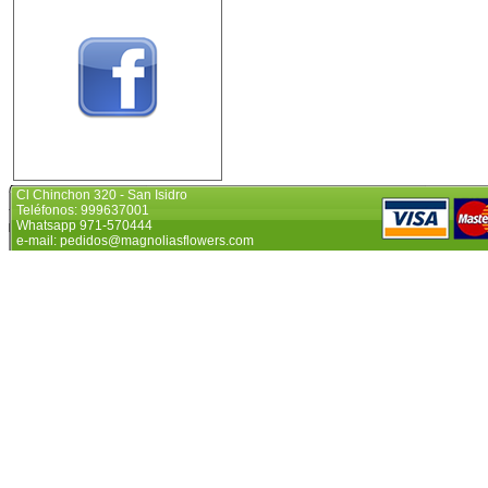
Cl Chinchon 320 - San Isidro
Teléfonos: 999637001
Whatsapp 971-570444
e-mail: pedidos@magnoliasflowers.com