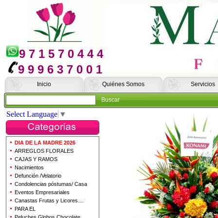
9 7 1 5 7 0 4 4 4
9 9 9 6 3 7 0 0 1
Inicio
Quiénes Somos
Servicios
Buscar
Select Language
▼
DIA DE LA MADRE 2026
ARREGLOS FLORALES
CAJAS Y RAMOS
Nacimientos
Defunción /Velatorio
Condolencias póstumas/ Casa
Eventos Empresariales
Canastas Frutas y Licores....
PARA EL
Peluches Globos Chocolate