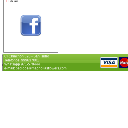
Lilliums
Cl Chinchon 320 - San Isidro
Teléfonos: 999637001
Whatsapp 971-570444
e-mail: pedidos@magnoliasflowers.com