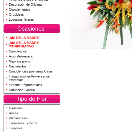
Decoración de Oficinas
Complementos
Orquideas
Logotipos florales
,DIA DE LA MADRE
.DIA DE LA MADRE
/CORPORATIVO
Cumpleaños
Amor Aniversario
Mejorate pronto
Nacimientos
Condolencias postumas Casa.
Inauguraciones/Aniversarios
Empresas
Eventos Empresariales
Defuncion- Velorio
Girasoles
Rosas
Primaverales
Tropicales Exóticos
Tulipanes