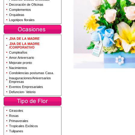
Decoración de Oficinas
Complementos
Orquideas
Logotipos florales
,DIA DE LA MADRE
.DIA DE LA MADRE
/CORPORATIVO
Cumpleaños
Amor Aniversario
Mejorate pronto
Nacimientos
Condolencias postumas Casa.
Inauguraciones/Aniversarios
Empresas
Eventos Empresariales
Defuncion- Velorio
Girasoles
Rosas
Primaverales
Tropicales Exóticos
Tulipanes