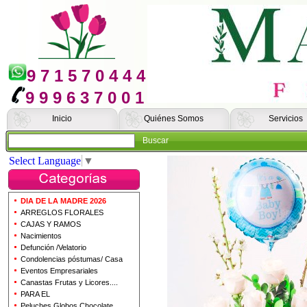
9 7 1 5 7 0 4 4 4
9 9 9 6 3 7 0 0 1
Inicio
Quiénes Somos
Servicios
Buscar
Select Language
▼
DIA DE LA MADRE 2026
ARREGLOS FLORALES
CAJAS Y RAMOS
Nacimientos
Defunción /Velatorio
Condolencias póstumas/ Casa
Eventos Empresariales
Canastas Frutas y Licores....
PARA EL
Peluches Globos Chocolate