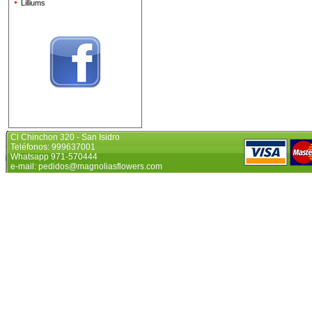
Lilliums
Cl Chinchon 320 - San Isidro
Teléfonos: 999637001
Whatsapp 971-570444
e-mail: pedidos@magnoliasflowers.com