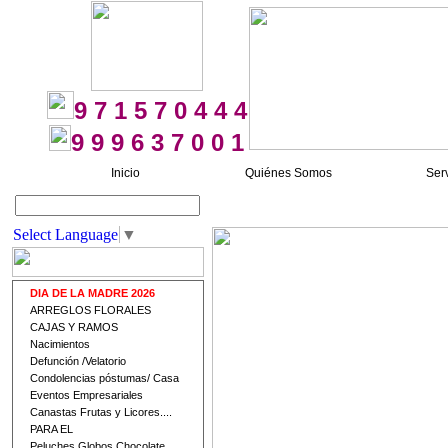
9 7 1 5 7 0 4 4 4
9 9 9 6 3 7 0 0 1
Inicio
Quiénes Somos
Ser
Buscar
Select Language
▼
DIA DE LA MADRE 2026
ARREGLOS FLORALES
CAJAS Y RAMOS
Nacimientos
Defunción /Velatorio
Condolencias póstumas/ Casa
Eventos Empresariales
Canastas Frutas y Licores....
PARA EL
Peluches Globos Chocolate