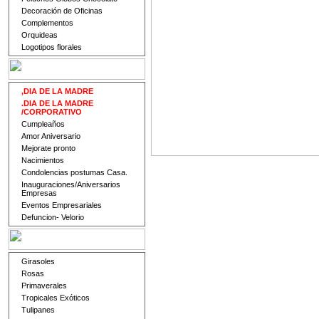
Decoración de Oficinas
Complementos
Orquideas
Logotipos florales
,DIA DE LA MADRE
.DIA DE LA MADRE
/CORPORATIVO
Cumpleaños
Amor Aniversario
Mejorate pronto
Nacimientos
Condolencias postumas Casa.
Inauguraciones/Aniversarios
Empresas
Eventos Empresariales
Defuncion- Velorio
Girasoles
Rosas
Primaverales
Tropicales Exóticos
Tulipanes