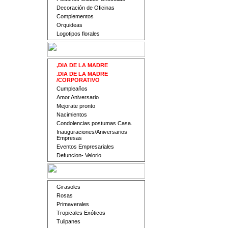
Decoración de Oficinas
Complementos
Orquideas
Logotipos florales
,DIA DE LA MADRE
.DIA DE LA MADRE
/CORPORATIVO
Cumpleaños
Amor Aniversario
Mejorate pronto
Nacimientos
Condolencias postumas Casa.
Inauguraciones/Aniversarios
Empresas
Eventos Empresariales
Defuncion- Velorio
Girasoles
Rosas
Primaverales
Tropicales Exóticos
Tulipanes