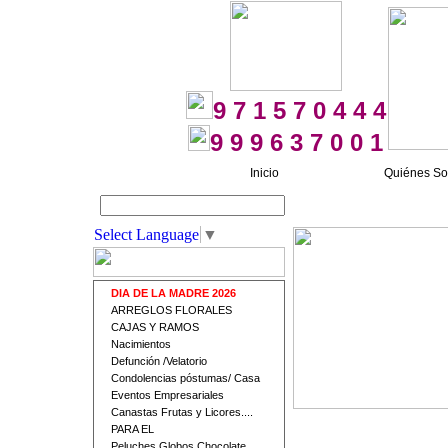
9 7 1 5 7 0 4 4 4
9 9 9 6 3 7 0 0 1
Inicio
Quiénes S
Buscar
Select Language
▼
DIA DE LA MADRE 2026
ARREGLOS FLORALES
CAJAS Y RAMOS
Nacimientos
Defunción /Velatorio
Condolencias póstumas/ Casa
Eventos Empresariales
Canastas Frutas y Licores....
PARA EL
Peluches Globos Chocolate