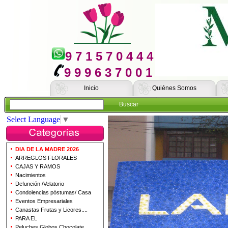
9 7 1 5 7 0 4 4 4
9 9 9 6 3 7 0 0 1
Inicio
Quiénes Somos
Buscar
Select Language
▼
DIA DE LA MADRE 2026
ARREGLOS FLORALES
CAJAS Y RAMOS
Nacimientos
Defunción /Velatorio
Condolencias póstumas/ Casa
Eventos Empresariales
Canastas Frutas y Licores....
PARA EL
Peluches Globos Chocolate