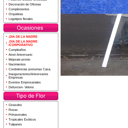
Decoración de Oficinas
Complementos
Orquideas
Logotipos florales
,DIA DE LA MADRE
.DIA DE LA MADRE
/CORPORATIVO
Cumpleaños
Amor Aniversario
Mejorate pronto
Nacimientos
Condolencias postumas Casa.
Inauguraciones/Aniversarios
Empresas
Eventos Empresariales
Defuncion- Velorio
Girasoles
Rosas
Primaverales
Tropicales Exóticos
Tulipanes