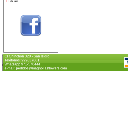
Lilliums
Cl Chinchon 320 - San Isidro
Teléfonos: 999637001
Whatsapp 971-570444
e-mail: pedidos@magnoliasflowers.com