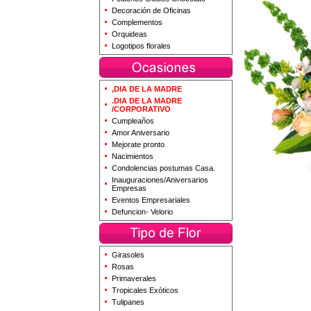
Decoración de Oficinas
Complementos
Orquideas
Logotipos florales
,DIA DE LA MADRE
.DIA DE LA MADRE
/CORPORATIVO
Cumpleaños
Amor Aniversario
Mejorate pronto
Nacimientos
Condolencias postumas Casa.
Inauguraciones/Aniversarios
Empresas
Eventos Empresariales
Defuncion- Velorio
Girasoles
Rosas
Primaverales
Tropicales Exóticos
Tulipanes