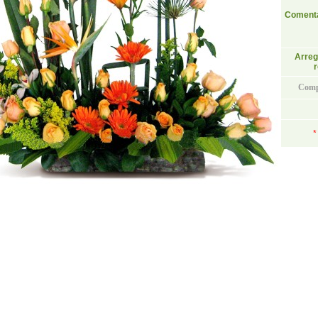
Comenta
Arreg
Comp
*