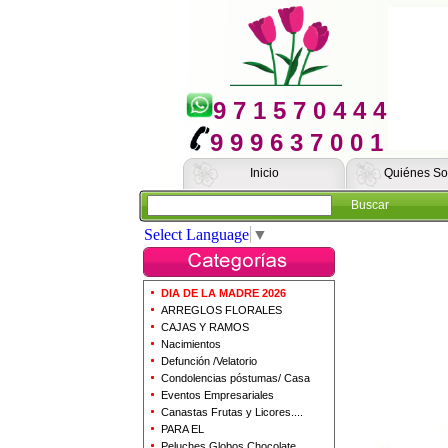
9 7 1 5 7 0 4 4 4
9 9 9 6 3 7 0 0 1
Inicio
Quiénes S
Buscar
Select Language
▼
DIA DE LA MADRE 2026
ARREGLOS FLORALES
CAJAS Y RAMOS
Nacimientos
Defunción /Velatorio
Condolencias póstumas/ Casa
Eventos Empresariales
Canastas Frutas y Licores....
PARA EL
Peluches Globos Chocolate