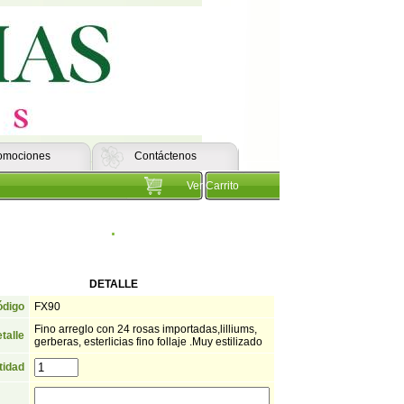
omociones
Contáctenos
Ver Carrito
.
DETALLE
digo
FX90
Fino arreglo con 24 rosas importadas,lilliums,
talle
gerberas, esterlicias fino follaje .Muy estilizado
tidad