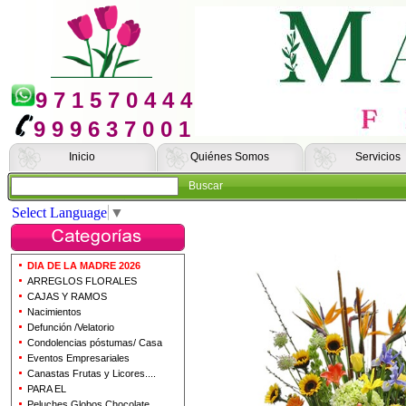
9 7 1 5 7 0 4 4 4
9 9 9 6 3 7 0 0 1
Inicio
Quiénes Somos
Servicios
Buscar
Select Language
▼
DIA DE LA MADRE 2026
ARREGLOS FLORALES
CAJAS Y RAMOS
Nacimientos
Defunción /Velatorio
Condolencias póstumas/ Casa
Eventos Empresariales
Canastas Frutas y Licores....
PARA EL
Peluches Globos Chocolate