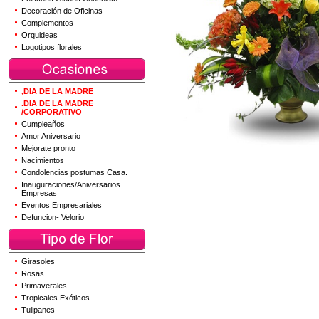
Decoración de Oficinas
Complementos
Orquideas
Logotipos florales
,DIA DE LA MADRE
.DIA DE LA MADRE
/CORPORATIVO
Cumpleaños
Amor Aniversario
Mejorate pronto
Nacimientos
Condolencias postumas Casa.
Inauguraciones/Aniversarios
Empresas
Eventos Empresariales
Defuncion- Velorio
Girasoles
Rosas
Primaverales
Tropicales Exóticos
Tulipanes