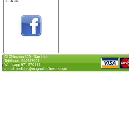
Lilliums
Cl Chinchon 320 - San Isidro
Teléfonos: 999637001
Whatsapp 971-570444
e-mail: pedidos@magnoliasflowers.com