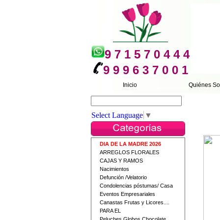
9 7 1 5 7 0 4 4 4
9 9 9 6 3 7 0 0 1
Inicio
Quiénes S
Buscar
Select Language
▼
DIA DE LA MADRE 2026
ARREGLOS FLORALES
CAJAS Y RAMOS
Nacimientos
Defunción /Velatorio
Condolencias póstumas/ Casa
Eventos Empresariales
Canastas Frutas y Licores....
PARA EL
Peluches Globos Chocolate