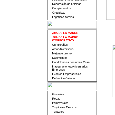
Decoración de Oficinas
Complementos
Orquideas
Logotipos florales
,DIA DE LA MADRE
.DIA DE LA MADRE
/CORPORATIVO
Cumpleaños
Amor Aniversario
Mejorate pronto
Nacimientos
Condolencias postumas Casa.
Inauguraciones/Aniversarios
Empresas
Eventos Empresariales
Defuncion- Velorio
Girasoles
Rosas
Primaverales
Tropicales Exóticos
Tulipanes